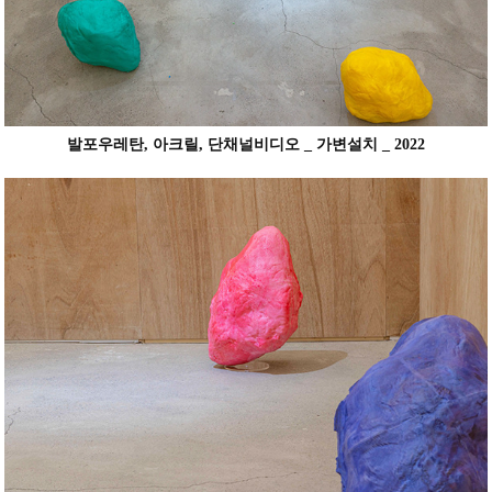
발포우레탄, 아크릴, 단채널비디오 _ 가변설치 _ 2022